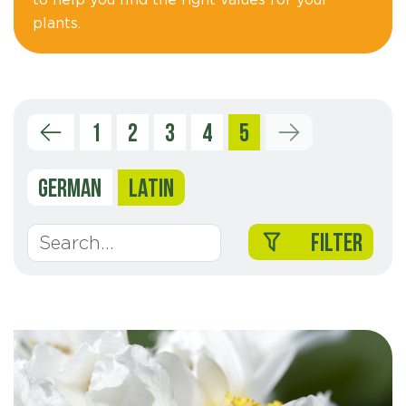
plants.
1
2
3
4
5
GERMAN
LATIN
FILTER