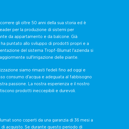
orrere gli oltre 50 anni della sua storia ed è
leader per la produzione di sistemi per
 piante da appartamento e da balcone. Già
t ha puntato allo sviluppo di prodotti propri e a
esentazione del sistema Tropf-Blumat l'azienda si
ggiormente sull'irrigazione delle piante.
izzazione siamo rimasti fedeli fino ad oggi e
basso consumo d'acqua e adeguata al fabbisogno
stra passione. La nostra esperienza e il nostro
scono prodotti ineccepibili e durevoli.
 Blumat sono coperti da una garanzia di 36 mesi a
a di acquisto. Se durante questo periodo di