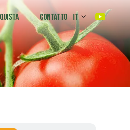
quista
Contatto
it