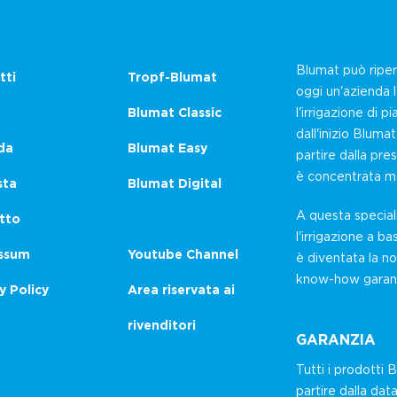
Blumat può riperc
tti
Tropf-Blumat
oggi un'azienda 
Blumat Classic
l'irrigazione di
dall'inizio Bluma
da
Blumat Easy
partire dalla pr
è concentrata ma
sta
Blumat Digital
A questa special
tto
l'irrigazione a 
ssum
Youtube Channel
è diventata la no
know-how garanti
y Policy
Area riservata ai
rivenditori
GARANZIA
Tutti i prodotti
partire dalla dat