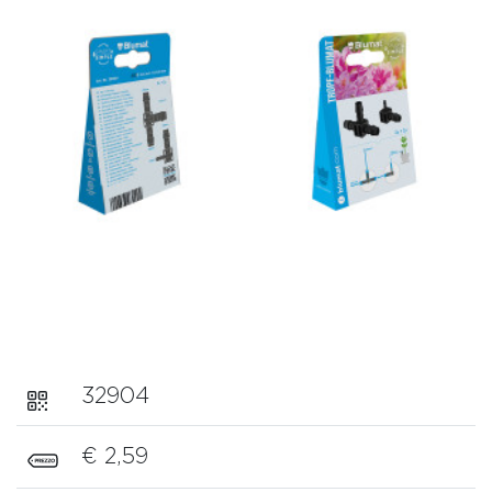
32904
€ 2,59