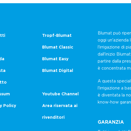
Blumat può riperc
tti
Tropf-Blumat
oggi un'azienda 
Blumat Classic
l'irrigazione di
dall'inizio Bluma
da
Blumat Easy
partire dalla pr
è concentrata ma
sta
Blumat Digital
A questa special
tto
l'irrigazione a 
ssum
Youtube Channel
è diventata la no
know-how garanti
y Policy
Area riservata ai
rivenditori
GARANZIA