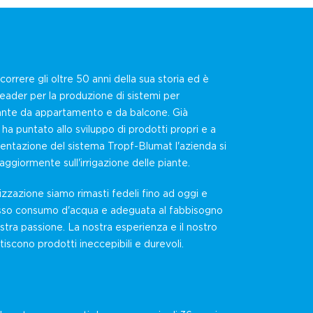
orrere gli oltre 50 anni della sua storia ed è
leader per la produzione di sistemi per
 piante da appartamento e da balcone. Già
t ha puntato allo sviluppo di prodotti propri e a
esentazione del sistema Tropf-Blumat l'azienda si
ggiormente sull'irrigazione delle piante.
izzazione siamo rimasti fedeli fino ad oggi e
basso consumo d'acqua e adeguata al fabbisogno
stra passione. La nostra esperienza e il nostro
scono prodotti ineccepibili e durevoli.