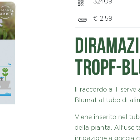
32409
€ 2,59
Diramazi
Tropf-B
Il raccordo a T serve
Blumat al tubo di al
Viene inserito nel tu
della pianta. All'usci
irrigazione a goccia 