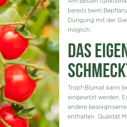
Am besten funktionie
bereits beim Bepflan
Düngung mit der Gieß
möglich.
Das eige
schmeck
Tropf-Blumat kann b
eingesetzt werden. 
andere besorgniserre
enthalten. Qualität M