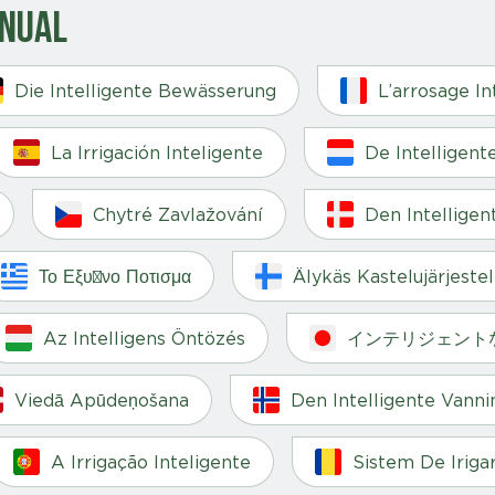
anual
Die Intelligente Bewässerung
L’arrosage In
La Irrigación Inteligente
De Intelligent
Chytré Zavlažování
Den Intelligen
Το Εξυπνο Ποτισμα
Älykäs Kastelujärjeste
Az Intelligens Öntözés
インテリジェント
Viedā Apūdeņošana
Den Intelligente Vann
A Irrigação Inteligente
Sistem De Irigar