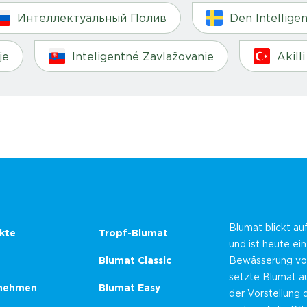
Интеллектуальный Полив
Den Intellige
je
Inteligentné Zavlažovanie
Akill
Blumat blickt au
kte
Tropf-Blumat
und ist heute ei
Blumat Classic
Bewässerung von
setzte Blumat au
nehmen
Blumat Easy
der Vorstellung 