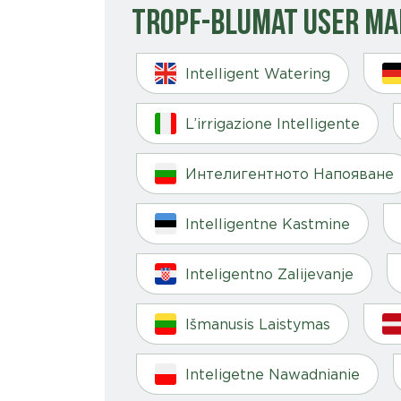
Tropf-Blumat User M
Intelligent Watering
L’irrigazione Intelligente
Интелигентното Напояване
Intelligentne Kastmine
Inteligentno Zalijevanje
Išmanusis Laistymas
Inteligetne Nawadnianie