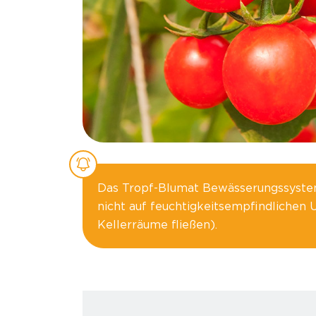
Das Tropf-Blumat Bewässerungssystem
nicht auf feuchtigkeitsempfindlichen 
Kellerräume fließen).