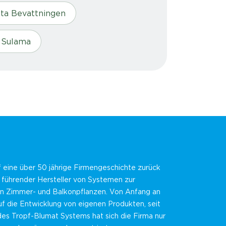
nta Bevattningen
i Sulama
f eine über 50 jährige Firmengeschichte zurück
n führender Hersteller von Systemen zur
 Zimmer- und Balkonpflanzen. Von Anfang an
f die Entwicklung von eigenen Produkten, seit
des Tropf-Blumat Systems hat sich die Firma nur