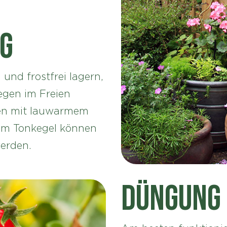
g
und frostfrei lagern,
egen im Freien
ren mit lauwarmem
am Tonkegel können
erden.
Düngung