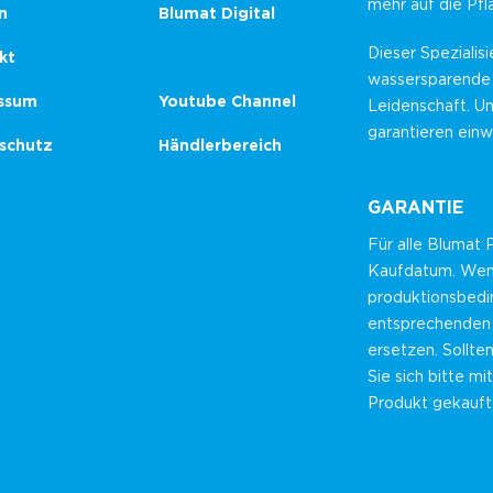
mehr auf die Pf
n
Blumat Digital
Dieser Spezialisi
kt
wassersparende
ssum
Youtube Channel
Leidenschaft. U
garantieren einw
schutz
Händlerbereich
GARANTIE
Für alle Blumat
Kaufdatum. Wenn 
produktionsbedin
entsprechenden 
ersetzen. Sollte
Sie sich bitte m
Produkt gekauft 