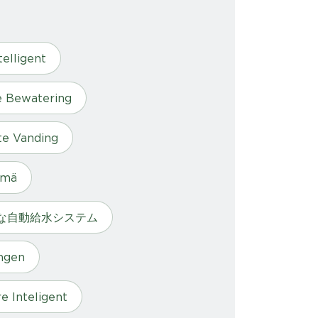
telligent
e Bewatering
te Vanding
lmä
な自動給水システム
ingen
e Inteligent