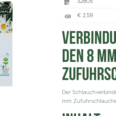
32805
€ 2,59
Verbindu
den 8 m
Zufuhrs
Der Schlauchverbinde
mm Zufuhrschlauche