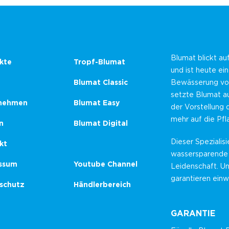
Blumat blickt au
kte
Tropf-Blumat
und ist heute ei
Blumat Classic
Bewässerung von
setzte Blumat au
nehmen
Blumat Easy
der Vorstellung 
mehr auf die Pf
n
Blumat Digital
Dieser Spezialisi
kt
wassersparende
ssum
Youtube Channel
Leidenschaft. U
garantieren einw
schutz
Händlerbereich
GARANTIE