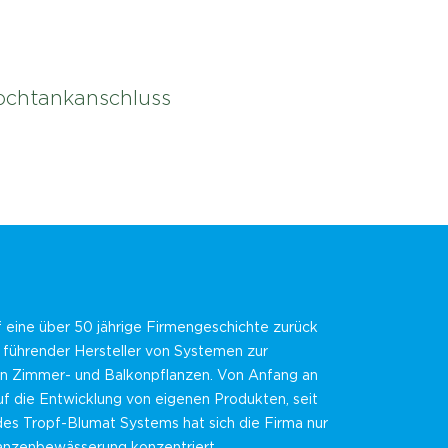
 Hochtankanschluss
f eine über 50 jährige Firmengeschichte zurück
n führender Hersteller von Systemen zur
 Zimmer- und Balkonpflanzen. Von Anfang an
f die Entwicklung von eigenen Produkten, seit
des Tropf-Blumat Systems hat sich die Firma nur
lanzenbewässerung konzentriert.