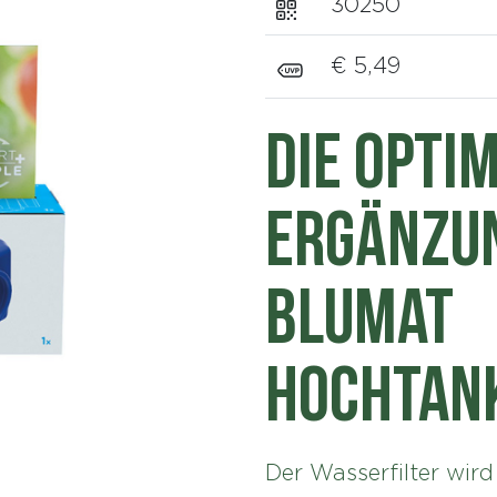
30250
€ 5,49
Die opti
Ergänzun
Blumat
Hochtan
Der Wasserfilter wir