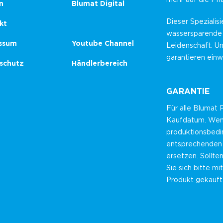
n
Blumat Digital
Dieser Spezialisi
kt
wassersparende
ssum
Youtube Channel
Leidenschaft. U
garantieren einw
schutz
Händlerbereich
GARANTIE
Für alle Blumat
Kaufdatum. Wenn 
produktionsbedin
entsprechenden 
ersetzen. Sollte
Sie sich bitte m
Produkt gekauft 