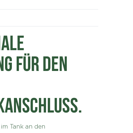
male
g für den
kanschluss.
d im Tank an den