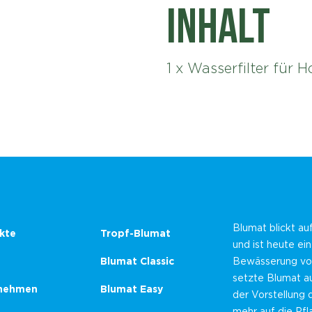
Inhalt
1 x Wasserfilter für
Blumat blickt au
kte
Tropf-Blumat
und ist heute ei
Blumat Classic
Bewässerung von
setzte Blumat au
nehmen
Blumat Easy
der Vorstellung 
mehr auf die Pf