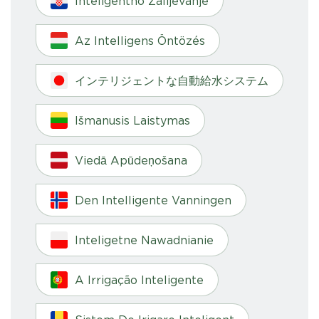
Inteligentno Zalijevanje
Az Intelligens Öntözés
インテリジェントな自動給水システム
Išmanusis Laistymas
Viedā Apūdeņošana
Den Intelligente Vanningen
Inteligetne Nawadnianie
A Irrigação Inteligente