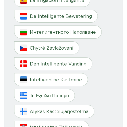
La Irrigación Inteligente
De Intelligente Bewatering
Интелигентното Напояване
Chytré Zavlažování
Den Intelligente Vanding
Intelligentne Kastmine
Το Εξυπνο Ποτισμα
Älykäs Kastelujärjestelmä