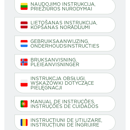
NAUDOJIMO INSTRUKCIJA,
PRIEŽIŪROS NURODYMAI
LIETOŠANAS INSTRUKCIJA,
KOPŠANAS NORĀDĪJUMI
GEBRUIKSAANWIJZING,
ONDERHOUDSINSTRUCTIES
BRUKSANVISNING,
PLEIEANVISNINGER
INSTRUKCJA OBSŁUGI,
WSKAZÓWKI DOTYCZĄCE
PIELĘGNACJI
MANUAL DE INSTRUÇÕES,
INSTRUÇÕES DE CUIDADOS
INSTRUCȚIUNI DE UTILIZARE,
INSTRUCȚIUNI DE ÎNGRIJIRE