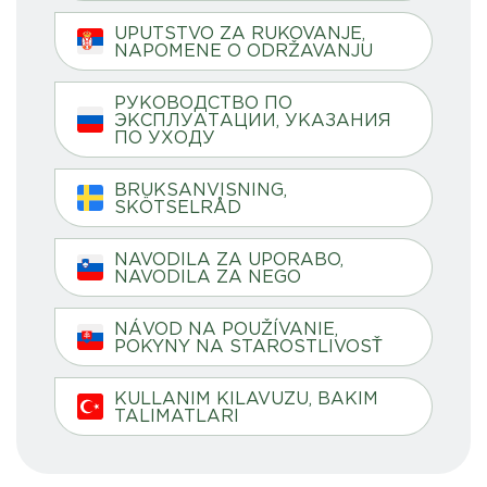
UPUTSTVO ZA RUKOVANJE,
NAPOMENE O ODRŽAVANJU
РУКОВОДСТВО ПО
ЭКСПЛУАТАЦИИ, УКАЗАНИЯ
ПО УХОДУ
BRUKSANVISNING,
SKÖTSELRÅD
NAVODILA ZA UPORABO,
NAVODILA ZA NEGO
NÁVOD NA POUŽÍVANIE,
POKYNY NA STAROSTLIVOSŤ
KULLANIM KILAVUZU, BAKIM
TALIMATLARI