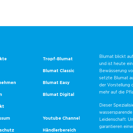
Blumat blickt au
kte
Tropf-Blumat
und ist heute ei
Blumat Classic
Bewässerung von
setzte Blumat au
nehmen
Blumat Easy
der Vorstellung 
mehr auf die Pf
n
Blumat Digital
Dieser Spezialisi
kt
wassersparende
ssum
Youtube Channel
Leidenschaft. U
garantieren einw
schutz
Händlerbereich